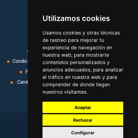
vacaciones, paquetes de
Utilizamos cookies
viajes, y mucho más!
Usamos cookies y otras técnicas
MI AGENCIA
de rastreo para mejorar tu
experiencia de navegación en
Aviso legal
Condiciones de uso
nuestra web, para mostrarte
Condiciones Generales
Ley de Viajes Combinados
contenidos personalizados y
anuncios adecuados, para analizar
Política de privacidad
Uso de cookies
el tráfico en nuestra web y para
Cambiar preferencias de cookies
Area privada
comprender de donde llegan
nuestros visitantes.
Contacto
Aceptar
Rechazar
©
2026
. Todos los derechos reservados
.
Configurar