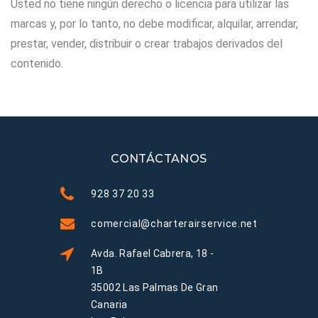
Usted no tiene ningún derecho o licencia para utilizar las
marcas y, por lo tanto, no debe modificar, alquilar, arrendar,
prestar, vender, distribuir o crear trabajos derivados del
contenido.
CONTÁCTANOS
928 37 20 33
comercial@charterairservice.net
Avda. Rafael Cabrera, 18 -
1B
35002 Las Palmas De Gran
Canaria