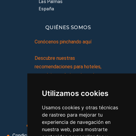
Las Palmas
España
QUIÉNES SOMOS
Conócenos pinchando aquí
Descubre nuestras
recomendaciones para hoteles,
complejos turísticos, hostales,
vacaciones, paquetes de
Utilizamos cookies
viajes, y mucho más!
Usamos cookies y otras técnicas
MI AGENCIA
de rastreo para mejorar tu
experiencia de navegación en
Aviso legal
Condiciones de uso
nuestra web, para mostrarte
Condiciones Generales
Ley de Viajes Combinados