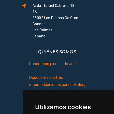
Avda. Rafael Cabrera, 18 -
1B
35002 Las Palmas De Gran
Canaria
Las Palmas
España
QUIÉNES SOMOS
Conócenos pinchando aquí
Descubre nuestras
recomendaciones para hoteles,
complejos turísticos, hostales,
vacaciones, paquetes de
Utilizamos cookies
viajes, y mucho más!